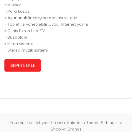
» Minibar
» Para kasası
» Ayarlanabilir çalışma masası ve priz
» Tablet ile yönetilebilir Uydu, İnternet yayını
» Geniş Ekran Led TV
» Buzdolabı
» Klima sistemi
» Stereo müzik sistemi
Alternative:
SEPETE EKLE
You must select your brand attribute in Theme Settings ->
Shop -> Brands