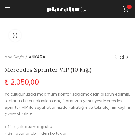
0
Click to enlarge
Ana Sayfa
ANKARA
Mercedes Sprinter VIP (10 Kişi)
₺
2.050,00
Yolculuğunuzda maximum konfor sağlamak için dizayn edilmiş,
toplantı düzeni alabilen araç filomuzun yeni üyesi Mercedes
Sprinter VIP ile seyahatlarinizde rahatlığın ve teknolojinin keyfini
çıkarabilirsiniz.
» 11 kişilik oturma grubu
» Bej, ayarlanabilir deri koltuklar